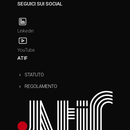
SEGUICI SUI SOCIAL
n
e
Linkedin
YouTube
ATIF
STATUTO
REGOLAMENTO