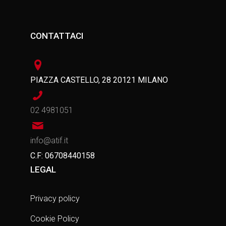
i
z
s
i
CONTATTACI
t
o
e
n
N
e
PIAZZA CASTELLO, 28 20121 MILANO
a
02 4981051
v
i
info@atif.it
g
C.F: 06708440158
a
LEGAL
z
Privacy policy
i
Cookie Policy
o