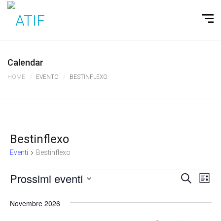
Calendar
HOME
EVENTO
BESTINFLEXO
Bestinflexo
Eventi
Bestinflexo
Prossimi eventi
E
C
E
L
e
i
S
v
v
r
s
Novembre 2026
c
e
e
t
e
a
a