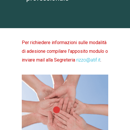
Per richiedere informazioni sulle modalità
di adesione compilare l’apposito modulo o
inviare mail alla Segreteria
rizzo@atif.it
.