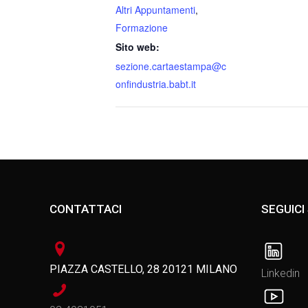
Altri Appuntamenti
,
Formazione
Sito web:
sezione.cartaestampa@c
onfindustria.babt.it
CONTATTACI
SEGUICI
PIAZZA CASTELLO, 28 20121 MILANO
Linkedin